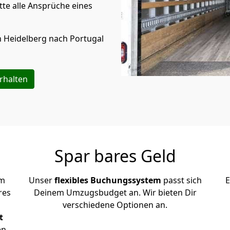
te alle Ansprüche eines
n
Heidelberg
nach Portugal
rhalten
Spar bares Geld
em
Unser
flexibles Buchungssystem
passt sich
E
res
Deinem Umzugsbudget an. Wir bieten Dir
verschiedene Optionen an.
t
en