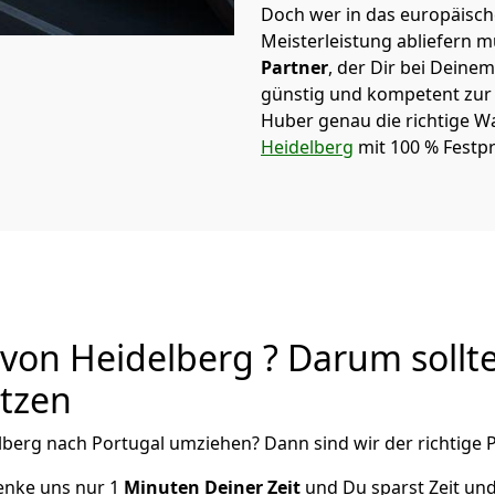
Doch wer in das europäische
Meisterleistung abliefern 
Partner
, der Dir bei Dein
günstig und kompetent zur S
Huber
genau die richtige W
Heidelberg
mit 100 % Festpr
von Heidelberg ? Darum sollt
utzen
lberg
nach Portugal
umziehen? Dann sind wir der richtige P
henke uns nur
1
Minuten Deiner Zeit
und Du sparst Zeit un