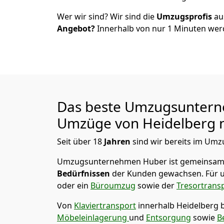
Wer wir sind? Wir sind die
Umzugsprofis
a
Angebot?
Innerhalb von nur
1
Minuten werd
Das beste Umzugsuntern
Umzüge von
Heidelberg
n
Seit über
18
Jahren
sind wir bereits im Umz
Umzugsunternehmen Huber
ist gemeinsam
Bedürfnissen
der Kunden gewachsen. Für u
oder ein
Büroumzug
sowie der
Tresortrans
Von
Klaviertransport
innerhalb
Heidelberg
Möbeleinlagerung
und
Entsorgung
sowie
B