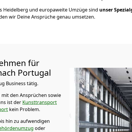
us
Heidelberg
und europaweite Umzüge sind
unser Spezial
en wir Deine Ansprüche genau umsetzen.
ehmen für
ach Portugal
ug Business tätig.
 mit den Ansprüchen sowie
ns ist der
Kunsttransport
port
kein Problem.
bis hin zu aufwendigen
ehördenumzug
oder