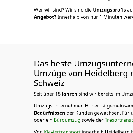
Wer wir sind? Wir sind die
Umzugsprofis
a
Angebot?
Innerhalb von nur
1
Minuten werd
Das beste Umzugsuntern
Umzüge von
Heidelberg
n
Schweiz
Seit über
18
Jahren
sind wir bereits im Umz
Umzugsunternehmen Huber
ist gemeinsam
Bedürfnissen
der Kunden gewachsen. Für u
oder ein
Büroumzug
sowie der
Tresortrans
Von
Klaviertransport
innerhalb
Heidelberg