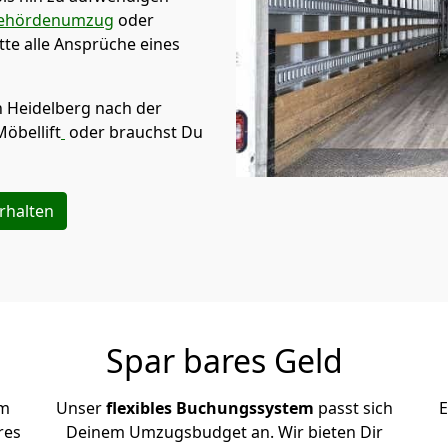
ehördenumzug
oder
te alle Ansprüche eines
n
Heidelberg
nach der
Möbellift
oder brauchst Du
rhalten
Spar bares Geld
em
Unser
flexibles Buchungssystem
passt sich
E
res
Deinem Umzugsbudget an. Wir bieten Dir